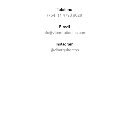
Te
léfon
o
(+54) 11 4793 8026
E-mail
info@vlbarquitectos.com
Instagram
@vlbarquitectos